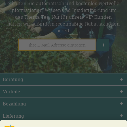
erhalten Sie automatisch und kostenlos wertvolle
Informationen, Wissen und Insidertips rund um
das Thema Tee. Nur für unsere VIP Kunden
halten wir außerdem regelmäßige Rabattaktionen
bereit.
Beratung
Vorteile
Bezahlung
Lieferung