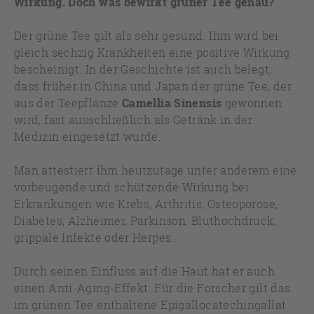
Wirkung. Doch was bewirkt grüner Tee genau?
Der grüne Tee gilt als sehr gesund. Ihm wird bei
gleich sechzig Krankheiten eine positive Wirkung
bescheinigt. In der Geschichte ist auch belegt,
dass früher in China und Japan der grüne Tee, der
aus der Teepflanze
Camellia Sinensis
gewonnen
wird, fast ausschließlich als Getränk in der
Medizin eingesetzt wurde.
Man attestiert ihm heutzutage unter anderem eine
vorbeugende und schützende Wirkung bei
Erkrankungen wie Krebs, Arthritis, Osteoporose,
Diabetes, Alzheimer, Parkinson, Bluthochdruck,
grippale Infekte oder Herpes.
Durch seinen Einfluss auf die Haut hat er auch
einen Anti-Aging-Effekt. Für die Forscher gilt das
im grünen Tee enthaltene Epigallocatechingallat