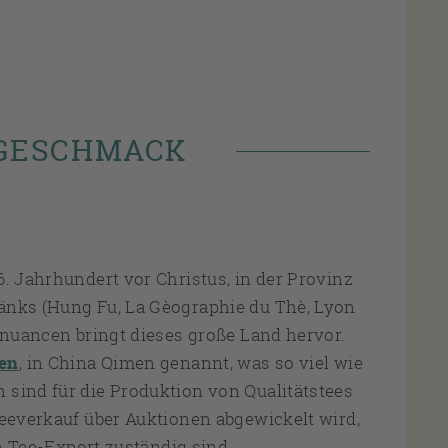
 GESCHMACK
6. Jahrhundert vor Christus, in der Provinz
änks (Hung Fu, La Gèographie du Thè, Lyon
ksnuancen bringt dieses große Land hervor.
en
, in China Qimen genannt, was so viel wie
 sind für die Produktion von Qualitätstees
Teeverkauf über Auktionen abgewickelt wird,
en Tee-Export zuständig sind.