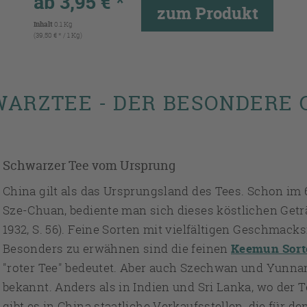
ab 3,95 € *
zum Produkt
Inhalt
0.1 Kg
(39,50 € * / 1 Kg)
WARZTEE - DER BESONDERE
Schwarzer Tee vom Ursprung
China gilt als das Ursprungsland des Tees. Schon im 
Sze-Chuan, bediente man sich dieses köstlichen Getr
1932, S. 56). Feine Sorten mit vielfältigen Geschmac
Besonders zu erwähnen sind die feinen
Keemun Sort
"roter Tee" bedeutet. Aber auch Szechwan und Yunnan
bekannt. Anders als in Indien und Sri Lanka, wo der 
gibt es in China staatliche Verkaufsstellen, die für d