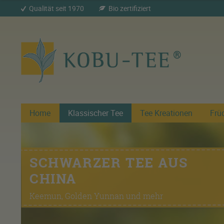
Qualität seit 1970
Bio zertifiziert
Home
Klassischer Tee
Tee Kreationen
Frü
SCHWARZER TEE AUS
CHINA
Keemun, Golden Yunnan und mehr