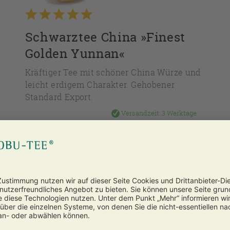
Schwarztee China »Finest
Golden Yunnan«
Kräftiger Tee mit schöner China Würze und
leicht erdigem Charakter. Gehobener
Standard Export.
Versandzeit:
3 Werktage
ab 4,45 € *
zum Produkt
Inhalt
0.1 Kg
(44,50 € * / 1 Kg)