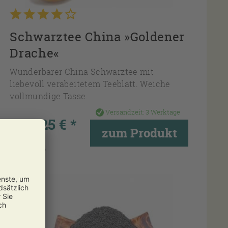
Schwarztee China »Goldener
Drache«
Wunderbarer China Schwarztee mit
liebevoll verabeitetem Teeblatt. Weiche
vollmundige Tasse.
Versandzeit:
3 Werktage
ab 8,25 € *
zum Produkt
Inhalt
0.1 Kg
(82,50 € * / 1 Kg)