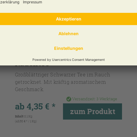
Tarry Lapsang Souchong
Rauchtee
Großblättriger Schwarzer Tee im Rauch
getrocknet. Mit kräftig aromatischem
Geschmack.
Versandzeit:
3 Werktage
ab 4,35 € *
zum Produkt
Inhalt
0.1 Kg
(43,50 € * / 1 Kg)