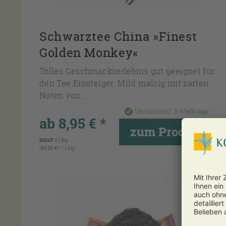
Schwarztee China »Finest
Golden Monkey«
Tolles Geschmackserlebnis gut geeignet für
den Tee Einsteiger. Mild malzig mit zarten
Noten von...
Versandzeit:
3 Werktage
ab 8,95 € *
zum Produkt
Inhalt
0.1 Kg
(89,50 € * / 1 Kg)