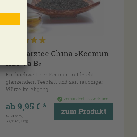
Schwarztee China »Keemun
Hao Ya B«
Ein hochwertiger Keemun mit leicht
glänzendem Teeblatt und zart rauchiger
Würze im Abgang.
Versandzeit:
3 Werktage
ab 9,95 € *
zum Produkt
Inhalt
0.1 Kg
(99,50 € * / 1 Kg)