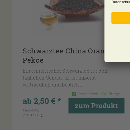
Schwarztee China Orange
Pekoe
Ein chinesischer Schwarztee für den
täglichen Genuss. Er ist äußerst
vertraeglich und besticht...
Versandzeit:
3 Werktage
ab 2,50 € *
zum Produkt
Inhalt
0.1 Kg
(25,00 € * / 1 Kg)