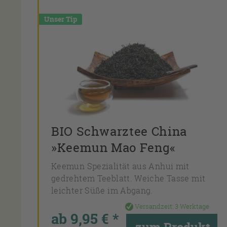
Unser Tip
BIO Schwarztee China
»Keemun Mao Feng«
Keemun Spezialität aus Anhui mit
gedrehtem Teeblatt. Weiche Tasse mit
leichter Süße im Abgang.
Versandzeit:
3 Werktage
ab 9,95 € *