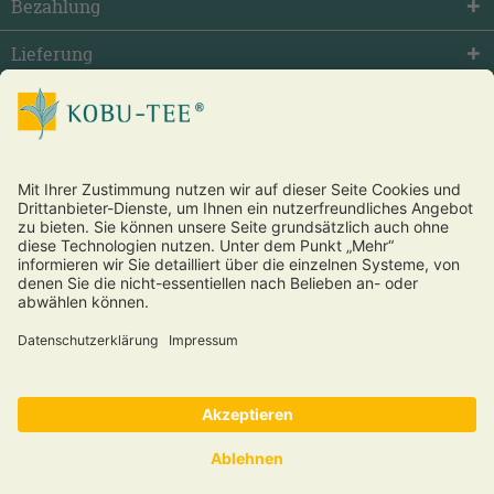
Bezahlung
Lieferung
facebook
twitter
youtube
Vertrag widerrufen
* Alle Preise inkl. gesetzl. Mehrwertsteuer zzgl.
Versandkosten
und ggf. Nachnahmegebühren, wenn nicht anders beschrieben.
®
Copyright © 2026 Kobu Tee
und Futon – alle Rechte vorbehalten.
Über uns
·
Kontakt
·
Hilfe, FAQ
·
Wiederrufsbelehrung
·
Datenschutz
·