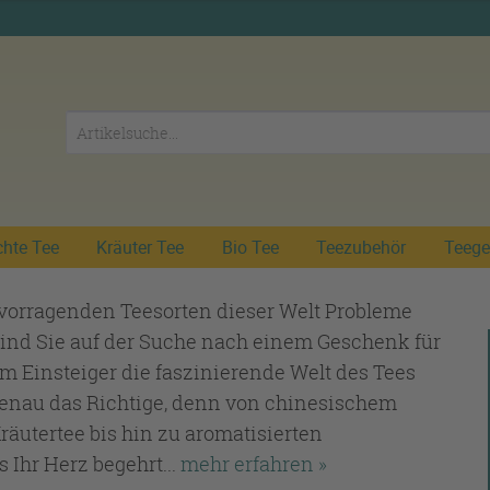
chte Tee
Kräuter Tee
Bio Tee
Teezubehör
Teege
vorragenden Teesorten dieser Welt Probleme
 Sind Sie auf der Suche nach einem Geschenk für
m Einsteiger die faszinierende Welt des Tees
genau das Richtige, denn von chinesischem
äutertee bis hin zu aromatisierten
 Ihr Herz begehrt...
mehr erfahren »