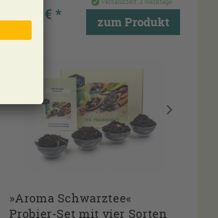
Versandzeit:
3 Werktage
16,95 € *
zum Produkt
Inhalt
0.2 Kg
(84,75 € * / 1 Kg)
»Aroma Schwarztee«
Probier-Set mit vier Sorten