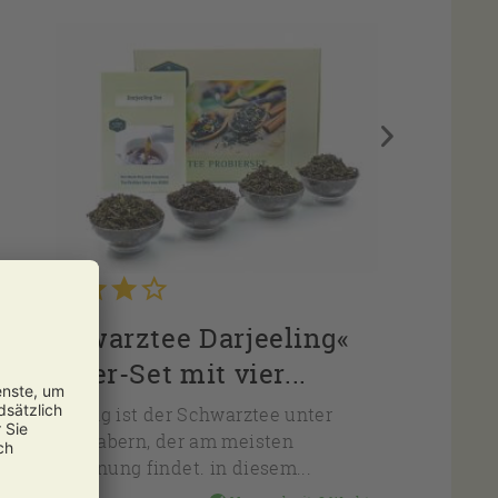
»Schwarztee Darjeeling«
Probier-Set mit vier...
Darjeeling ist der Schwarztee unter
Teeliebhabern, der am meisten
Anerkennung findet. in diesem...