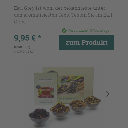
Earl Grey ist wohl der bekannteste unter
den aromatisierten Tees. Testen Sie im Earl
Grey...
Versandzeit:
3 Werktage
9,95 € *
zum Produkt
Inhalt
0.2 Kg
(49,75 € * / 1 Kg)