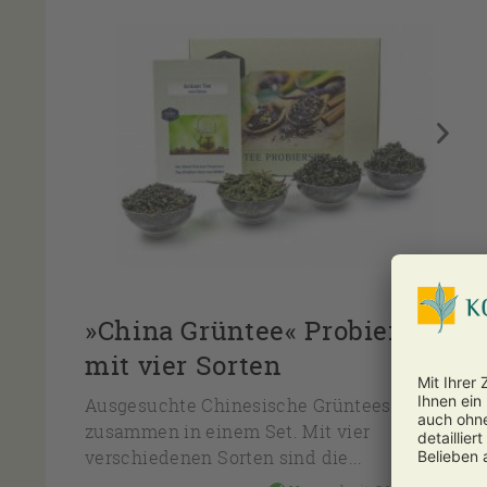
»China Grüntee« Probier-Set
mit vier Sorten
Ausgesuchte Chinesische Grüntees
zusammen in einem Set. Mit vier
verschiedenen Sorten sind die...