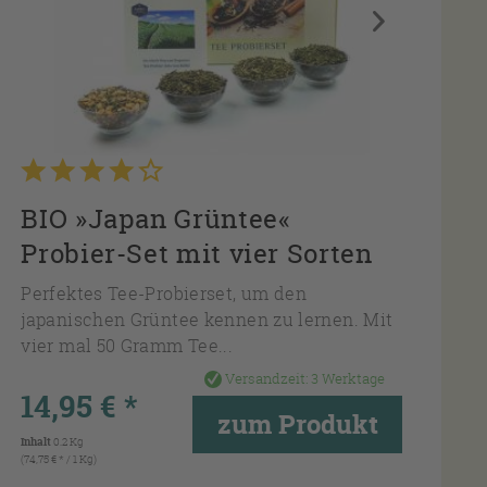
BIO »Japan Grüntee«
Probier-Set mit vier Sorten
Perfektes Tee-Probierset, um den
japanischen Grüntee kennen zu lernen. Mit
vier mal 50 Gramm Tee...
Versandzeit:
3 Werktage
14,95 € *
zum Produkt
Inhalt
0.2 Kg
(74,75 € * / 1 Kg)