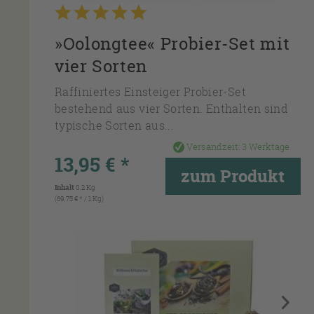
»Oolongtee« Probier-Set mit
vier Sorten
Raffiniertes Einsteiger Probier-Set
bestehend aus vier Sorten. Enthalten sind
typische Sorten aus...
Versandzeit:
3 Werktage
13,95 € *
zum Produkt
Inhalt
0.2 Kg
(69,75 € * / 1 Kg)