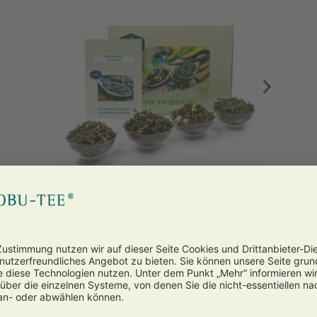
»Aroma Grüntee« Probier-Set
mit vier Sorten
Die Welt der aromatisierten Grüntees ist in
diesem Probierset vereint. Testen Sie die...