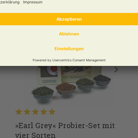
Versandzeit:
3 Werktage
9,95 € *
zum Produkt
Inhalt
0.2 Kg
(49,75 € * / 1 Kg)
»Earl Grey« Probier-Set mit
vier Sorten