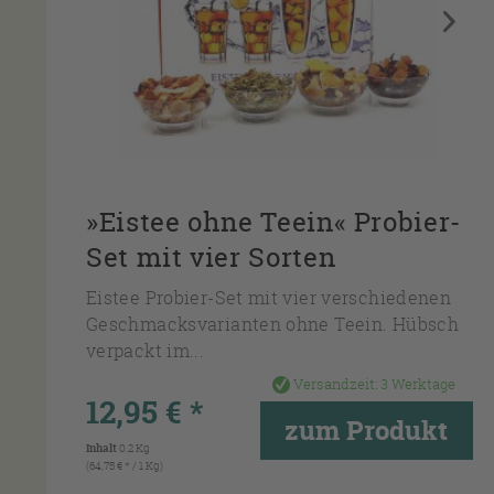
»Eistee ohne Teein« Probier-
Set mit vier Sorten
Eistee Probier-Set mit vier verschiedenen
Geschmacksvarianten ohne Teein. Hübsch
verpackt im...
Versandzeit:
3 Werktage
12,95 € *
zum Produkt
Inhalt
0.2 Kg
(64,75 € * / 1 Kg)