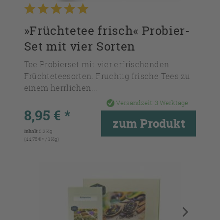
»Früchtetee frisch« Probier-
Set mit vier Sorten
Tee Probierset mit vier erfrischenden
Früchteteesorten. Fruchtig frische Tees zu
einem herrlichen...
Versandzeit:
3 Werktage
8,95 € *
zum Produkt
Inhalt
0.2 Kg
(44,75 € * / 1 Kg)