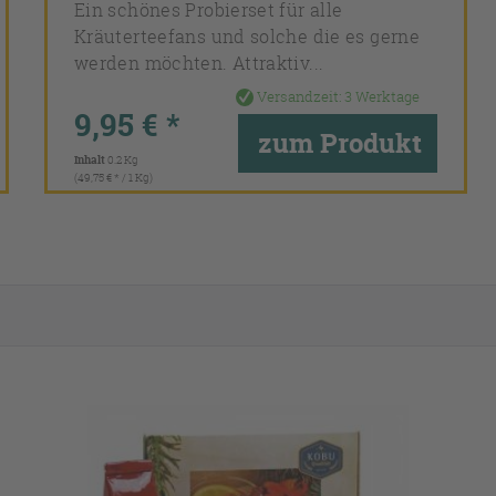
Ein schönes Probierset für alle
Kräuterteefans und solche die es gerne
werden möchten. Attraktiv...
Versandzeit:
3 Werktage
9,95 € *
zum Produkt
Inhalt
0.2 Kg
(49,75 € * / 1 Kg)