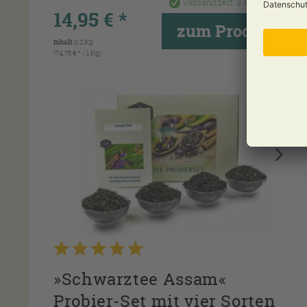
Versandzeit:
3 Werktage
14,95 € *
zum Produkt
Inhalt
0.2 Kg
(74,75 € * / 1 Kg)
»Schwarztee Assam«
Probier-Set mit vier Sorten