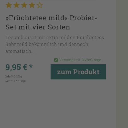
»Früchtetee mild« Probier-
Set mit vier Sorten
Teeprobierset mit extra milden Früchtetees.
Sehr mild bekömmlich und dennoch
aromatisch...
Versandzeit:
3 Werktage
9,95 € *
zum Produkt
Inhalt
0.2 Kg
(49,75 € * / 1 Kg)