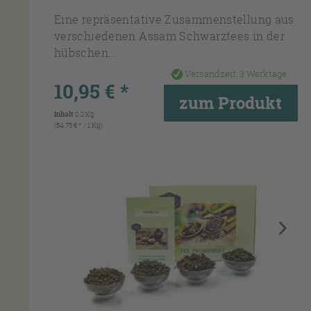
Eine repräsentative Zusammenstellung aus
verschiedenen Assam Schwarztees in der
hübschen...
Versandzeit:
3 Werktage
10,95 € *
zum Produkt
Inhalt
0.2 Kg
(54,75 € * / 1 Kg)