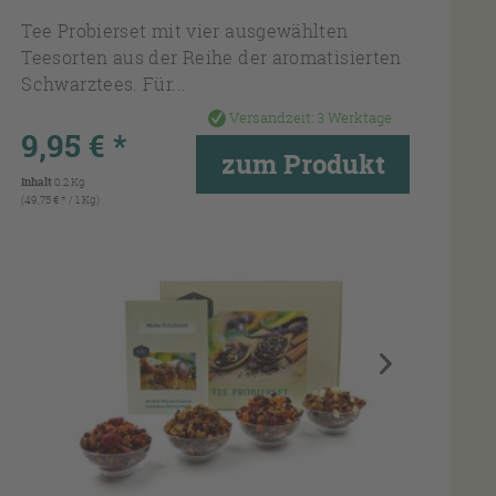
Tee Probierset mit vier ausgewählten
Teesorten aus der Reihe der aromatisierten
Schwarztees. Für...
Versandzeit:
3 Werktage
9,95 € *
zum Produkt
Inhalt
0.2 Kg
(49,75 € * / 1 Kg)