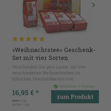
»Weihnachtstee« Geschenk-
Set mit vier Sorten
Verschenken Sie gute Laune. mit vier
verschiedenen Weihnachtstees im
hübschen Geschenkkarton und...
Versandzeit:
3 Werktage
16,95 € *
zum Produkt
Inhalt
0.2 Kg
(84,75 € * / 1 Kg)