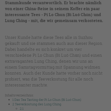
Stammkunde verantwortlich. Er brachte nämlich
von einer China-Reise in seinem Koffer ein paar
interessante Tees - Pi Lo Chun (Bì Luó Chūn) und
Lung Ching - mit, die wir gemeinsam verkosteten.
Unser Kunde hatte diese Tees alle in Suzhou
gekauft und sie stammen auch aus dieser Region.
Dabei handelte es sich konkret um vier
verschiedene Pi Lo Chun (Bì Luó Chūn) und einen
extravaganten Lung Ching, denen wir uns an
einem Samstagvormittag mit Spannung widmen
konnten. Auch der Kunde hatte vorher noch nicht
probiert, was die Teeverkostung für alle noch
interessanter machte.
Inhaltsverzeichnis:
1
Das Tea Tasting der Pi Lo Chun (Bì Luó Chun)
2
Teeverkostung des Lung Ching
2.1