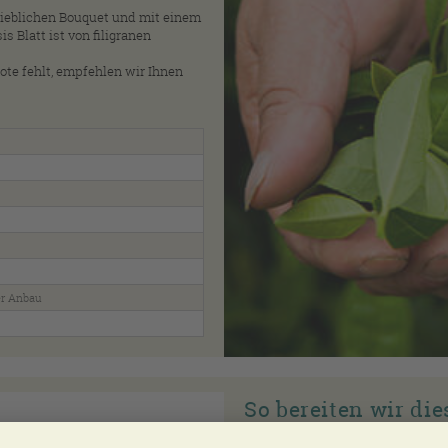
ieblichen Bouquet und mit einem
 Blatt ist von filigranen
te fehlt, empfehlen wir Ihnen
er Anbau
So bereiten wir di
Im Video zeigen wir Ihnen mit we