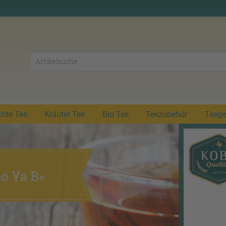
chte Tee
Kräuter Tee
Bio Tee
Teezubehör
Teege
o Ya B«