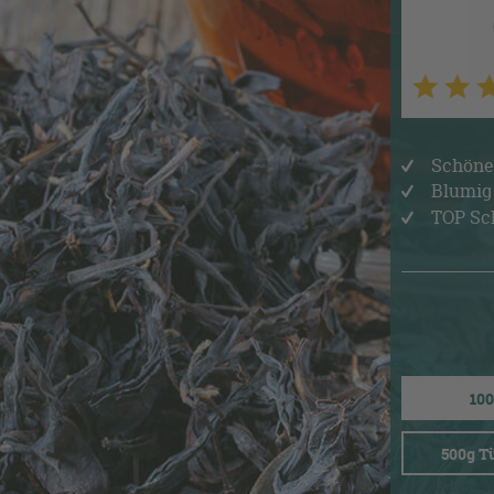
Schönes
Blumig
TOP Sc
100
500g Tü