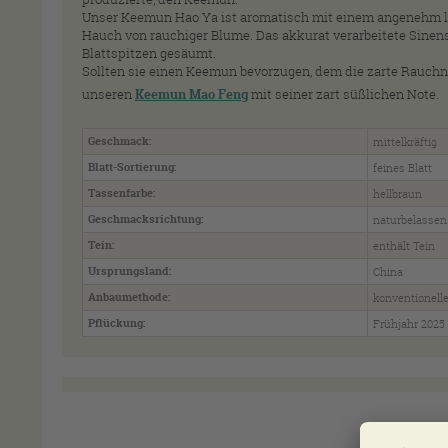
Unser Keemun Hao Ya ist aromatisch mit einem angenehm l
Hauch von rauchiger Blume. Das akkurat verarbeitete Sinensis
Blattspitzen gesäumt.
Sollten sie einen Keemun bevorzugen, dem die zarte Rauchno
unseren
Keemun Mao Feng
mit seiner zart süßlichen Note.
Geschmack:
mittelkräftig
Blatt-Sortierung:
feines Blatt
Tassenfarbe:
hellbraun
Geschmacksrichtung:
naturbelassen
Tein:
enthält Tein
Ursprungsland:
China
Anbaumethode:
konventionell
Pflückung:
Frühjahr 2025