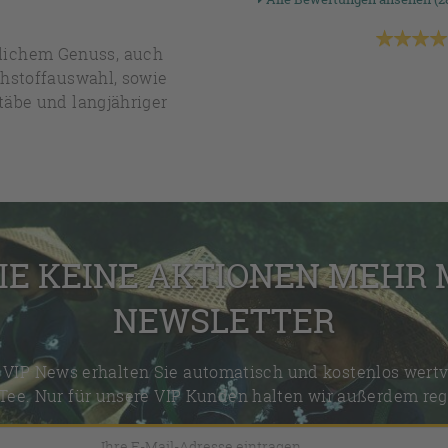
hlichem Genuss, auch
ohstoffauswahl, sowie
täbe und langjähriger
IE KEINE AKTIONEN MEHR
NEWSLETTER
VIP News erhalten Sie automatisch und kostenlos wertv
Tee. Nur für unsere VIP Kunden halten wir außerdem reg