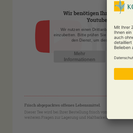
Wir benötigen Ihre Zustim
Youtube zu laden!
Wir nutzen einen Drittanbieterdienst, u
einzubetten. Bitte prüfen Sie die Details u
den Dienst, um dieses Video anz
Mehr
Akze
Informationen
Frisch abgepacktes offenes Lebensmittel.
Dieser Tee wird bei Ihrer Bestellung frisch von uns in eine
weiteren Fragen zur Lagerung und Haltbarkeit von Tee schic