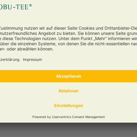
stehen wir Ihnen gerne mit unser
mung, um
m Videoinhalte
3 Minuten
nd akzeptieren Sie
usehen.
kochend
ptieren
8-10g Tee auf 1 Lit
Tee ist ein Naturprodukt. Bei sei
Faktoren über den Geschmack der
Angaben sind Vorschläge basieren
 aromasichere Tüte abgefüllt. Für eine optimale Aufbewahrung und Lagerung,
ken Sie uns einfach eine Email.