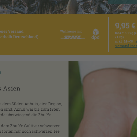
9,95 €
reier Versand
Inhalt:
0.1 Kg (9
nnerhalb Deutschland)
/ 1 Kg)
inkl. MwSt.
Versandkos
R
s Asien
 dem Süden Anhuis, eine Region,
 sind. Anhui war bis zum 18ten
urde überwiegend die Zhu Ye
s dem Zhu Ye Cultivar schwarzen
er fortan nur noch schwarzen Tee