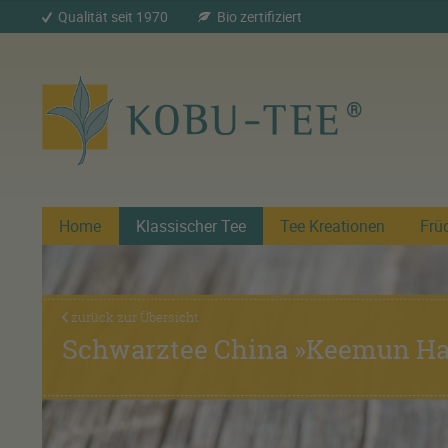
Qualität seit 1970
Bio zertifiziert
Home
Klassischer Tee
Tee Kreationen
Frü
zurück zur Übersicht
Schwarztee China »Keemun Ha