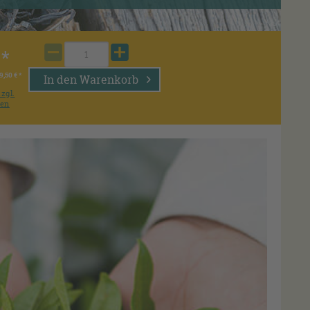
 *
9,50 € *
In den
Warenkorb
zzgl.
ten