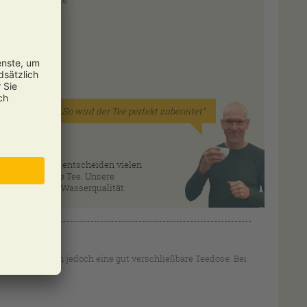
em Rat zur Seite.
„So wird der Tee perfekt zubereitet"
er Wasser
ner Zubereitung entscheiden vielen
 fertigen Tasse Tee. Unsere
d auf unserer Wasserqualität.
 empfiehlt sich jedoch eine gut verschließbare Teedose. Bei