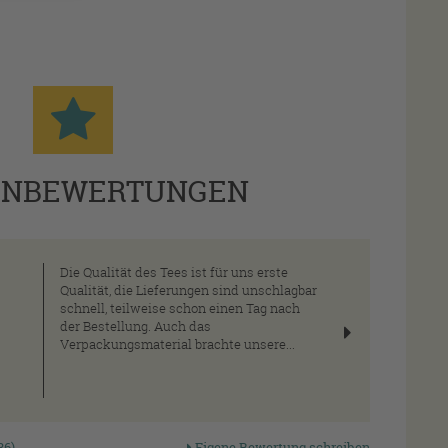
ENBEWERTUNGEN
Die Qualität des Tees ist für uns erste
Qualität, die Lieferungen sind unschlagbar
schnell, teilweise schon einen Tag nach
der Bestellung. Auch das
Verpackungsmaterial brachte unsere...
Qualität seit
Lückenlose
Wir wiss
1970
Qualitätskontrolle
was drin
86)
Eigene Bewertung schreiben