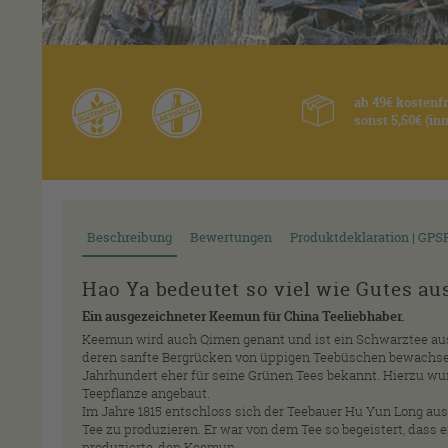
ab 49€ kostenf
sonst 5,50€ (i
Beschreibung
Bewertungen
Produktdeklaration | GPS
Hao Ya bedeutet so viel wie Gutes au
Ein ausgezeichneter Keemun für China Teeliebhaber.
Keemun wird auch Qimen genant und ist ein Schwarztee aus
deren sanfte Bergrücken von üppigen Teebüschen bewachsen
Jahrhundert eher für seine Grünen Tees bekannt. Hierzu w
Teepflanze angebaut.
Im Jahre 1815 entschloss sich der Teebauer Hu Yun Long au
Tee zu produzieren. Er war von dem Tee so begeistert, dass 
produzierte, den Keemun.