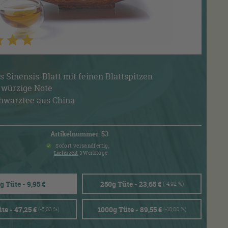
 Sinensis-Blatt mit feinen Blattspitzen
 würzige Note
hwarztee aus China
Artikelnummer: 53
Sofort versandfertig,
Lieferzeit
3 Werktage
g Tüte - 9,95 €
250g Tüte - 23,65 €
(-4,92 %)
te - 47,25 €
1000g Tüte - 89,55 €
(-5,03 %)
(-10,00 %)