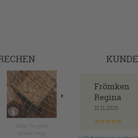
PRECHEN
KUND
Frömken
Regina
15.11.2025
Unser Tee geht
Erfahrung von der
direkte Wege
Sie profitieren
Alle Bewertungen ansehen (2