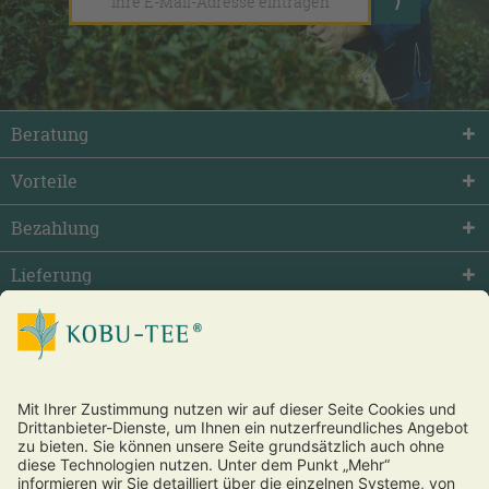
Beratung
Vorteile
Bezahlung
Lieferung
facebook
twitter
youtube