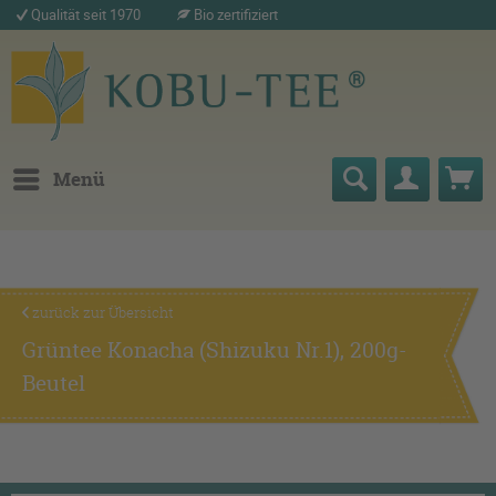
Qualität seit 1970
Bio zertifiziert
Menü
zurück zur Übersicht
Grüntee Konacha (Shizuku Nr.1), 200g-
Beutel