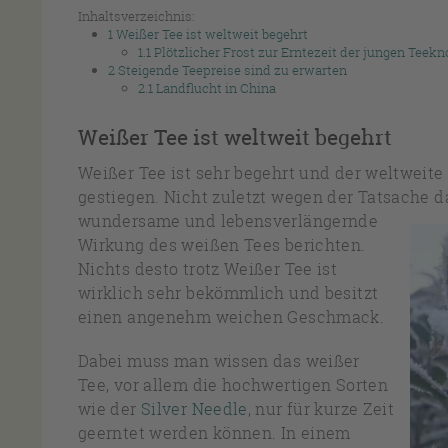
Inhaltsverzeichnis:
1
Weißer Tee ist weltweit begehrt
1.1
Plötzlicher Frost zur Erntezeit der jungen Teek
2
Steigende Teepreise sind zu erwarten
2.1
Landflucht in China
Weißer Tee ist weltweit begehrt
Weißer Tee ist sehr begehrt und der weltweite
gestiegen. Nicht zuletzt wegen der Tatsache d
wundersame und lebensverlängernde
Wirkung des weißen Tees berichten.
Nichts desto trotz Weißer Tee ist
wirklich sehr bekömmlich und besitzt
einen angenehm weichen Geschmack.
Dabei muss man wissen das weißer
Tee, vor allem die hochwertigen Sorten
wie der
Silver Needle
, nur für kurze Zeit
geerntet werden können. In einem