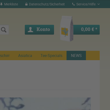
Merkliste
Datenschutz/Sicherheit
Service/Hilfe
Konto
0,00 € *
schirr
Asiatica
Tee-Specials
NEWS