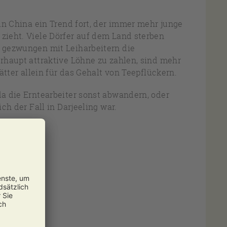
 in China ein Trend fort, der immer mehr junge
zieht. Viele Dörfer auf dem Land sterben
 gezwungen mit Leiharbeitern die
rhaupt attraktive Löhne zu zahlen, sind mehr
ätter allein für das Gehalt von Teepflückern.
a die Erntearbeiter sonst abwandern, oder
ch der Fall in Darjeeling war.