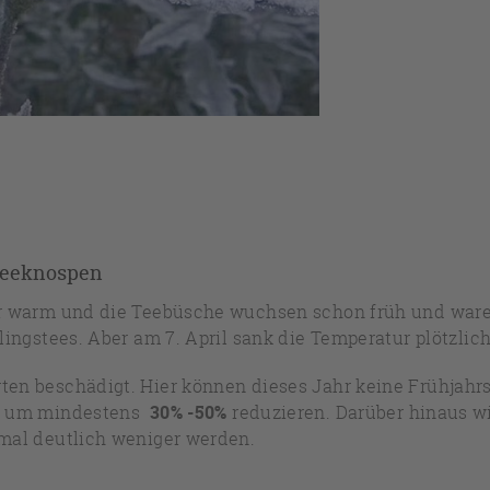
 Teeknospen
hr warm und die Teebüsche wuchsen schon früh und waren 
hlingstees. Aber am 7. April sank die Temperatur plötzli
ten beschädigt. Hier können dieses Jahr keine Frühjahrs
ich um mindestens
30% -50%
reduzieren. Darüber hinaus wi
hmal deutlich weniger werden.