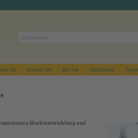
chte Tee
Kräuter Tee
Bio Tee
Teezubehör
Teege
se
r momentanen Marktentwicklung und