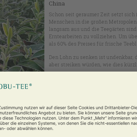
China
Schon seit geraumer Zeit setzt sich
Menschen in die großen Metropolen 
langsam aus und die Teegärten sind
Erntearbeiten zu vollziehen. Um übe
als 60% des Preises für frische Teebl
Den Lohn zu senken ist undenkbar, d
aber streiken würden, wie dies kürzli
.