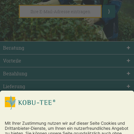
Beratung
Vorteile
Bezahlung
Lieferung
facebook
twitter
youtube