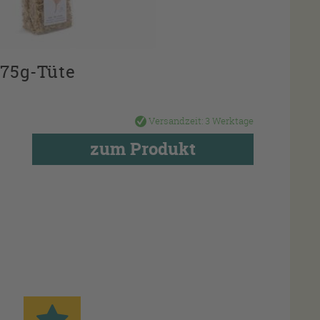
 75g-Tüte
Versandzeit:
3 Werktage
zum Produkt