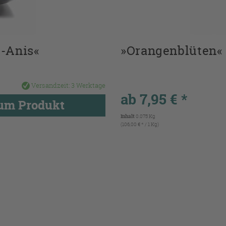
-Anis«
»Orangenblüten«
Versandzeit:
3 Werktage
ab 7,95 € *
um Produkt
Inhalt
0.075 Kg
(106,00 € * / 1 Kg)