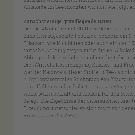
Alkaloide im Tee möchten wir nun wie folgt e
Zunächst einige grundlegende Daten:
Die PA-Alkaloide sind Stoffe, welche in Pflan
künstlich zugesetzte Pestizide, sondern ein Sto
Pflanzen, wie Kornblüten oder auch einigen H
toxische Wirkung zeigen nicht die PA-Alkaloid
Abbauprodukte, welche vor allem die Leber an
Die „Wirtschaftsvereinigung Kräuter- und Früch
war der Nachweis dieser Stoffe in Tees so nic
nicht repräsentative Stichprobe von Kräuterte
Einzelfällen wurden hohe Gehalte an PAs gefu
wenig Aussagekraft und Risiken für den Mensc
belegt. Die Ergebnisse der untersuchten Kräut
Erzeugung unterschieden sich nicht von dene
Presseportal der WKF)