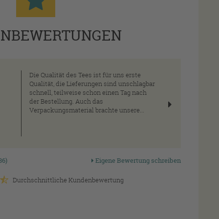
ENBEWERTUNGEN
Die Qualität des Tees ist für uns erste
Qualität, die Lieferungen sind unschlagbar
schnell, teilweise schon einen Tag nach
der Bestellung. Auch das
Verpackungsmaterial brachte unsere...
fahrung von der
Qualität seit
Lückenl
ie profitieren
1970
Qualitätsko
86)
Eigene Bewertung schreiben
Durchschnittliche Kundenbewertung