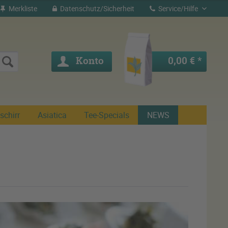
Merkliste
Datenschutz/Sicherheit
Service/Hilfe
Konto
0,00 € *
schirr
Asiatica
Tee-Specials
NEWS