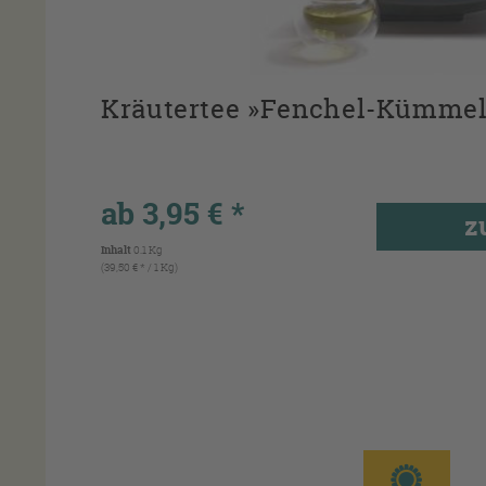
Kräutertee »Fenchel-Kümmel
ab 3,95 € *
z
Inhalt
0.1 Kg
(39,50 € * / 1 Kg)