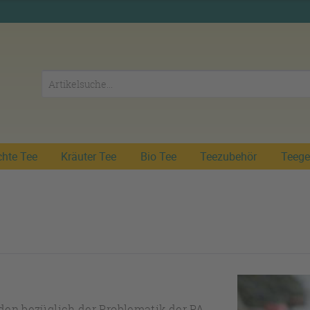
chte Tee
Kräuter Tee
Bio Tee
Teezubehör
Teege
en bezüglich der Problematik der PA-