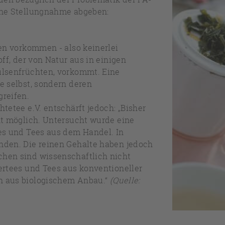
ine Stellungnahme abgeben:
zen vorkommen - also keinerlei
ff, der von Natur aus in einigen
ülsenfrüchten, vorkommt. Eine
e selbst, sondern deren
greifen.
tetee e.V. entschärft jedoch: „Bisher
ht möglich. Untersucht wurde eine
es und Tees aus dem Handel. In
nden. Die reinen Gehalte haben jedoch
hen sind wissenschaftlich nicht
ertees und Tees aus konventioneller
n aus biologischem Anbau.“
(Quelle: