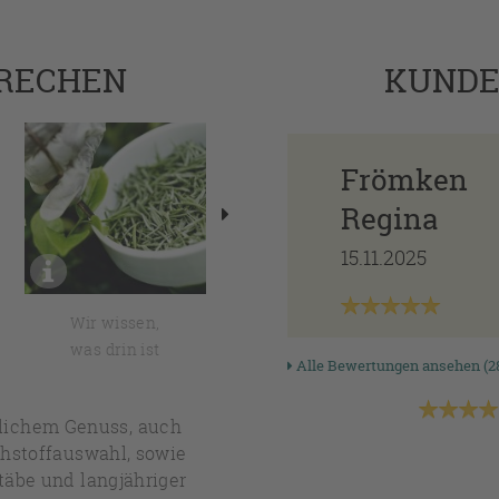
PRECHEN
KUND
Frömken
Regina
15.11.2025
Wir wissen,
Unser Tee geht
Er
was drin ist
direkte Wege
S
Alle Bewertungen ansehen (2
hlichem Genuss, auch
ohstoffauswahl, sowie
täbe und langjähriger