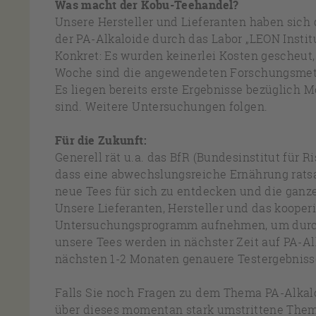
Was macht der Kobu-Teehandel?
Unsere Hersteller und Lieferanten haben sich 
der PA-Alkaloide durch das Labor „LEON Institu
Konkret: Es wurden keinerlei Kosten gescheut,
Woche sind die angewendeten Forschungsmeth
Es liegen bereits erste Ergebnisse bezüglich
sind. Weitere Untersuchungen folgen.
Für die Zukunft:
Generell rät u.a. das BfR (Bundesinstitut für 
dass eine abwechslungsreiche Ernährung ratsa
neue Tees für sich zu entdecken und die ganz
Unsere Lieferanten, Hersteller und das kooper
Untersuchungsprogramm aufnehmen, um durch 
unsere Tees werden in nächster Zeit auf PA-A
nächsten 1-2 Monaten genauere Testergebnisse
Falls Sie noch Fragen zu dem Thema PA-Alkalo
über dieses momentan stark umstrittene Them