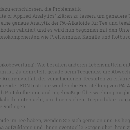
dazu entschlossen, die Problematik
te of Applied Analytics“ klären zu lassen, um genauere 
 eine genaue Analytik der PA-Alkaloide für Tee und teeäh
oden validiert und es wird nun begonnen mit den Unte
 Monokomponenten wie Pfefferminze, Kamille und Rotbusch
Risikobewertung): Wie bei allen anderen Lebensmitteln gi
m ist. Zu dem stellt gerade beim Teegenuss die Abwech
e Aromenvielfalt der verschiedenen Teesorten zu erfahre
ierende LEON Institute werden die Feststellung von PA-
Protokollierung und regelmäßige Überwachung möglich
lkaloide untersucht, um Ihnen sichere Teeprodukte zu g
 vorliegen.
ide im Tee haben, wenden Sie sich gerne an uns. Es lieg
a aufzuklären und Ihnen eventuelle Sorgen über Ihren 