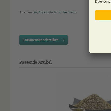
Themen:
PA-Alkaloide
,
Kobu Tee News
Kommentar schreiben
Passende Artikel