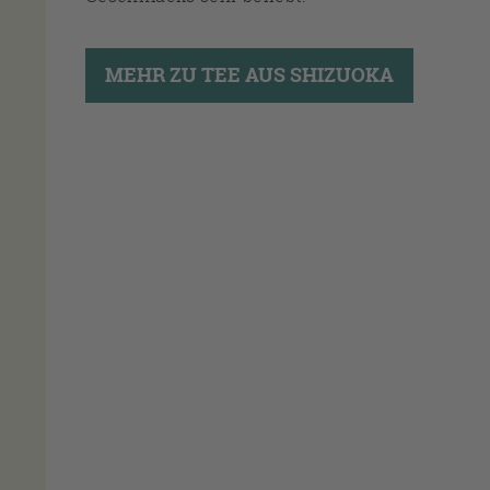
MEHR ZU TEE AUS SHIZUOKA
ROLF SCHOFFERS
0611 - 44 07 76
DI-FR 10.00 - 17.00 UHR