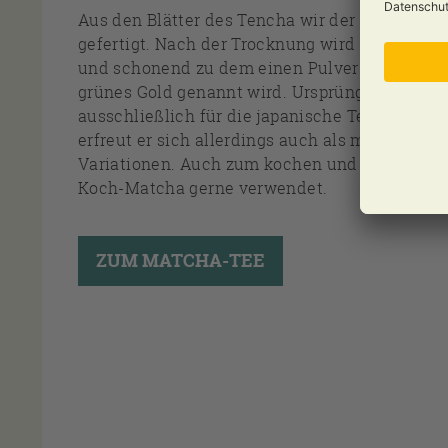
Aus den Blätter des Tencha wir der hochwerti
gefertigt. Nach der Trocknung wird er in Ste
und schonend zu dem einen Pulver gemahlen,
grünes Gold genannt wird. Ursprünglich war 
ausschließlich für die japanische Teezeremon
erfreut er sich allerdings auch als modernes I
Variationen. Auch zum kochen und backen wi
Koch-Matcha gerne verwendet.
ZUM MATCHA-TEE