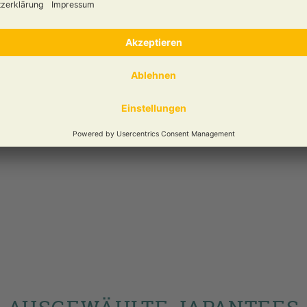
ge Matchatee
inmühlen langsam
 was auch gerne
Matcha
ie gedacht. Heute
n-Getränk in vielen
rd der sogenannte