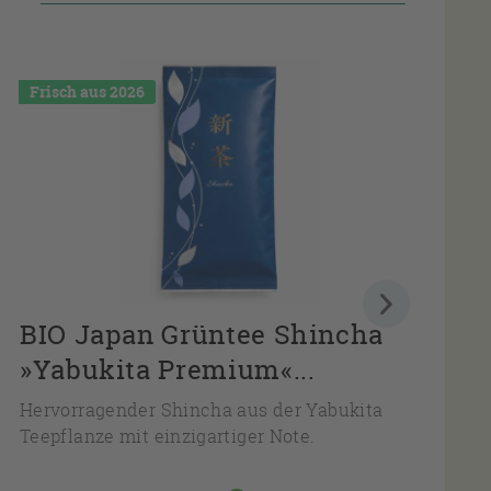
Frisch aus 2026
BIO Japan Grüntee Shincha
»Yabukita Premium«...
Hervorragender Shincha aus der Yabukita
E
Teepflanze mit einzigartiger Note.
a
T