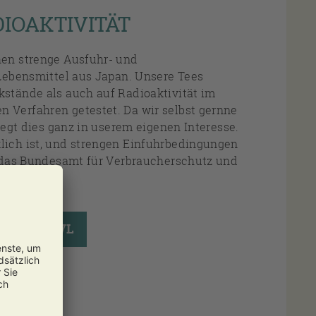
IOAKTIVITÄT
en strenge Ausfuhr- und
 Lebensmittel aus Japan. Unsere Tees
stände als auch auf Radioaktivität im
Verfahren getestet. Da wir selbst gernne
liegt dies ganz in userem eigenen Interesse.
ich ist, und strengen Einfuhrbedingungen
h das Bundesamt für Verbraucherschutz und
.
NG DES BVL