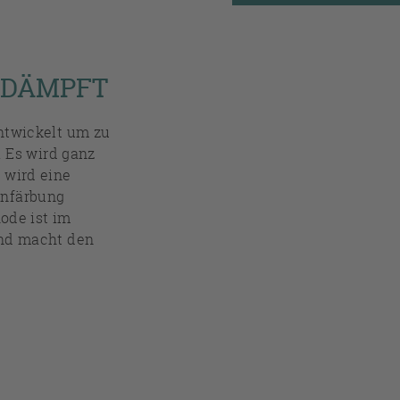
EDÄMPFT
ntwickelt um zu
. Es wird ganz
 wird eine
unfärbung
ode ist im
und macht den