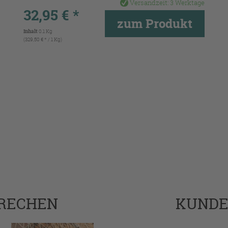
Versandzeit:
3 Werktage
32,95 € *
zum Produkt
Inhalt
0.1 Kg
(329,50 € * / 1 Kg)
PRECHEN
KUND