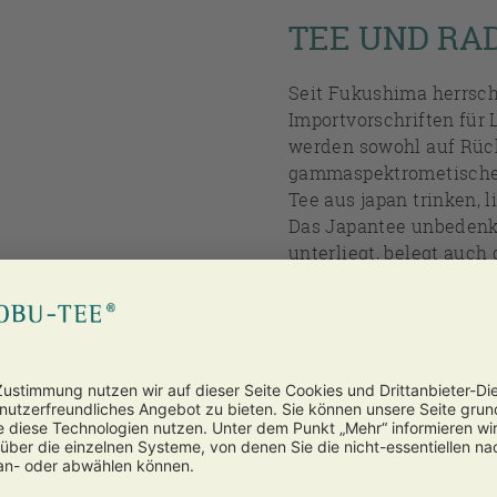
TEE UND RAD
Seit Fukushima herrsch
Importvorschriften für
werden sowohl auf Rück
gammaspektrometischen 
Tee aus japan trinken, 
Das Japantee unbedenkl
unterliegt, belegt auc
Lebensmittelsicherheit
ZUR UNTERSUCHU
ULVER