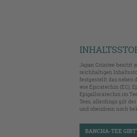
INHALTSSTO
Japan Grüntee besitzt j
reichhaltigen Inhaltss
festgestellt das neben
wie Epicatechin (EC), E
Epigallocatechin im Tee
Tees, allerdings gilt d
und obendrein noch be
BANCHA-TEE GIBT'