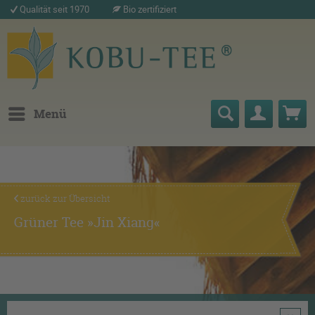
Qualität seit 1970
Bio zertifiziert
Menü
zurück zur Übersicht
Grüner Tee »Jin Xiang«