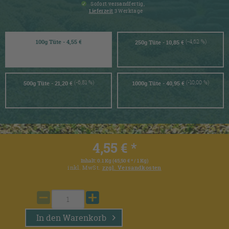
Sofort versandfertig,
Lieferzeit
3 Werktage
(-4,62 %)
100g Tüte - 4,55 €
250g Tüte - 10,85 €
(-6,81 %)
(-10,00 %)
500g Tüte - 21,20 €
1000g Tüte - 40,95 €
4,55 € *
Inhalt:
0.1 Kg (45,50 € * / 1 Kg)
inkl. MwSt.
zzgl. Versandkosten
In den
Warenkorb