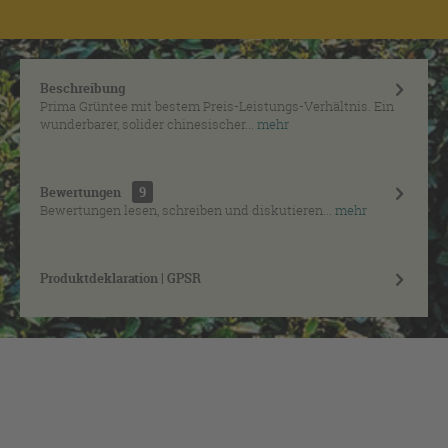
Beschreibung
Prima Grüntee mit bestem Preis-Leistungs-Verhältnis. Ein
wunderbarer, solider chinesischer...
mehr
Bewertungen
9
Bewertungen lesen, schreiben und diskutieren...
mehr
Produktdeklaration | GPSR