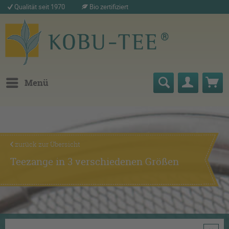
Qualität seit 1970
Bio zertifiziert
Menü
zurück zur Übersicht
Teezange in 3 verschiedenen Größen