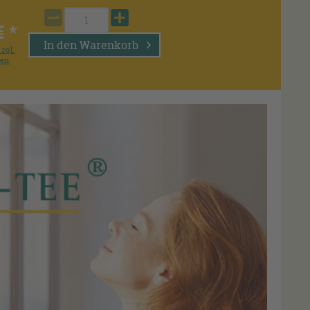
€ *
In den
Warenkorb
zzgl.
ten