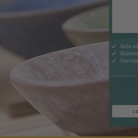
Sehr ed
Klassis
Durchme
1 