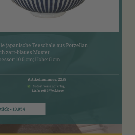
le japanische Teeschale aus Porzellan
ch zart-blaues Muster
sser: 10.5 cm; Höhe: 5 cm
Artikelnummer: 2238
Sofort versandfertig,
Lieferzeit
3 Werktage
Stück - 13,95 €