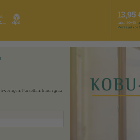
13,95 
inkl. MwSt.
Versandkos
R
chwertigem Porzellan. Innen grau