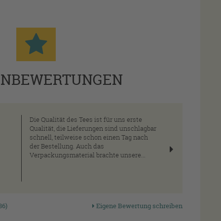
ENBEWERTUNGEN
Die Qualität des Tees ist für uns erste
Qualität, die Lieferungen sind unschlagbar
schnell, teilweise schon einen Tag nach
der Bestellung. Auch das
Verpackungsmaterial brachte unsere...
Qualität seit
Lückenlose
Wir wiss
1970
Qualitätskontrolle
was drin
86)
Eigene Bewertung schreiben