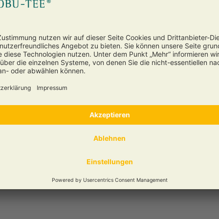
AN TEEKANNE
USAN« 550
rfekte Grünteekanne Dezente
che...
Versandzeit:
3 Werktage
67,95 € *
zum Produkt