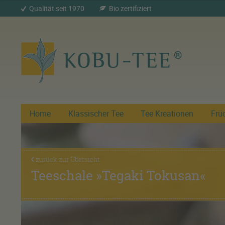
Qualität seit 1970
Bio zertifiziert
Home
Klassischer Tee
Tee Kreationen
Frü
zurück zur Übersicht
Teeschale »Tegaki Tokusan«