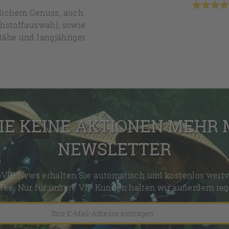
hlichem Genuss, auch
ohstoffauswahl, sowie
täbe und langjähriger
IE KEINE AKTIONEN MEHR
NEWSLETTER
VIP News erhalten Sie automatisch und kostenlos wertv
Tee. Nur für unsere VIP Kunden halten wir außerdem reg