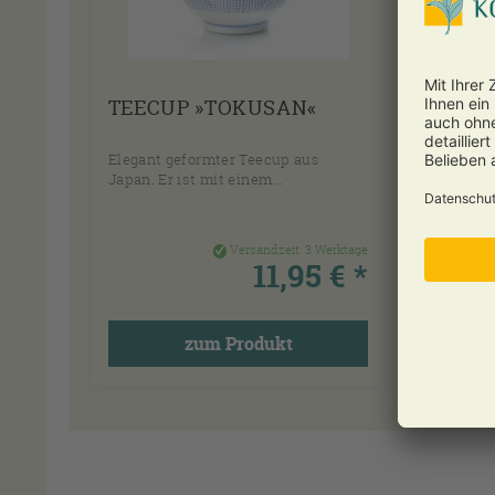
TEECUP »TOKUSAN«
JAP
»TOK
Elegant geformter Teecup aus
Die pe
Japan. Er ist mit einem...
japanis
Versandzeit:
3 Werktage
11,95 € *
zum Produkt