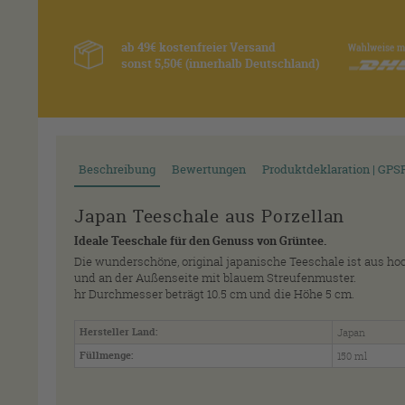
ab 49€ kostenfreier Versand
sonst 5,50€ (innerhalb Deutschland)
Beschreibung
Bewertungen
Produktdeklaration | GPS
Japan Teeschale aus Porzellan
Ideale Teeschale für den Genuss von Grüntee.
Die wunderschöne, original japanische Teeschale ist aus ho
und an der Außenseite mit blauem Streufenmuster.
hr Durchmesser beträgt 10.5 cm und die Höhe 5 cm.
Hersteller Land:
Japan
Füllmenge:
150 ml