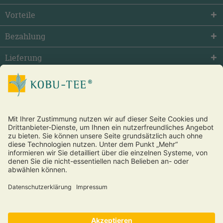
Vorteile
Bezahlung
Lieferung
facebook
twitter
youtube
Vertrag widerrufen
* Alle Preise inkl. gesetzl. Mehrwertsteuer zzgl.
Versandkosten