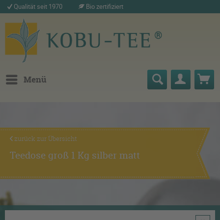
Qualität seit 1970
Bio zertifiziert
Menü
zurück zur Übersicht
Teedose groß 1 Kg silber matt