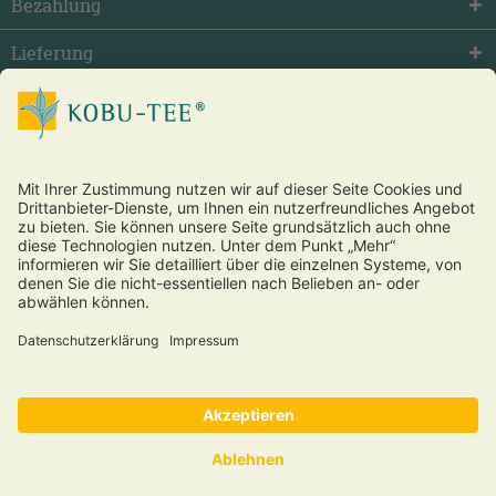
Bezahlung
Lieferung
facebook
twitter
youtube
Vertrag widerrufen
* Alle Preise inkl. gesetzl. Mehrwertsteuer zzgl.
Versandkosten
und ggf. Nachnahmegebühren, wenn nicht anders beschrieben.
®
Copyright © 2026 Kobu Tee
und Futon – alle Rechte vorbehalten.
Über uns
·
Kontakt
·
Hilfe, FAQ
·
Wiederrufsbelehrung
·
Datenschutz
·