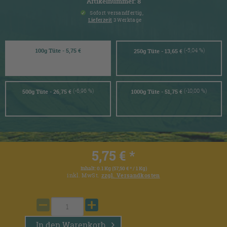
Artikelnummer: 8
Sofort versandfertig,
Lieferzeit
3 Werktage
(-5,04 %)
100g Tüte - 5,75 €
250g Tüte - 13,65 €
(-6,96 %)
(-10,00 %)
500g Tüte - 26,75 €
1000g Tüte - 51,75 €
5,75 € *
Inhalt:
0.1 Kg (57,50 € * / 1 Kg)
inkl. MwSt.
zzgl. Versandkosten
In den
Warenkorb