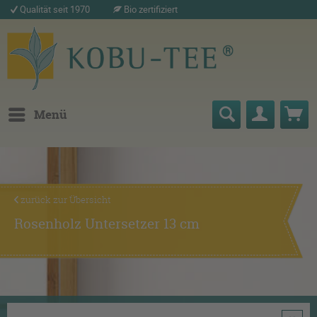
Qualität seit 1970
Bio zertifiziert
Menü
zurück zur Übersicht
Rosenholz Untersetzer 13 cm