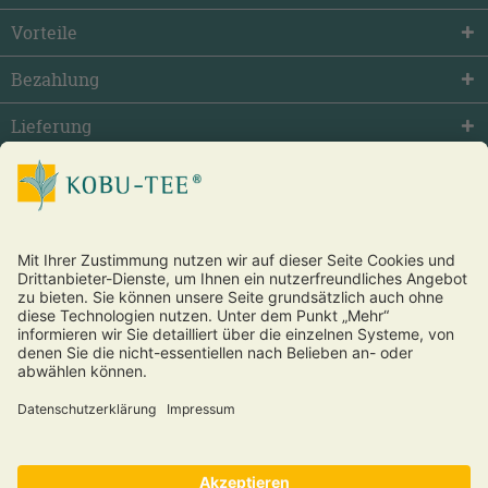
Vorteile
Bezahlung
Lieferung
facebook
twitter
youtube
Vertrag widerrufen
* Alle Preise inkl. gesetzl. Mehrwertsteuer zzgl.
Versandkosten