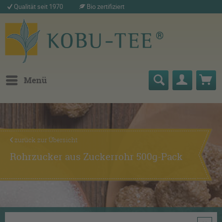
Qualität seit 1970
Bio zertifiziert
Menü
zurück zur Übersicht
Rohrzucker aus Zuckerrohr 500g-Pack