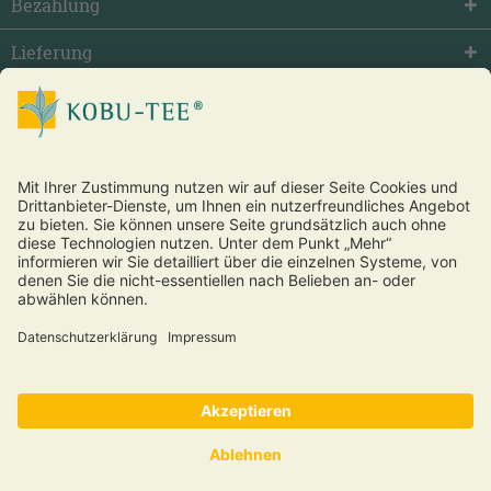
Bezahlung
Lieferung
facebook
twitter
youtube
Vertrag widerrufen
* Alle Preise inkl. gesetzl. Mehrwertsteuer zzgl.
Versandkosten
und ggf. Nachnahmegebühren, wenn nicht anders beschrieben.
®
Copyright © 2026 Kobu Tee
und Futon – alle Rechte vorbehalten.
Über uns
·
Kontakt
·
Hilfe, FAQ
·
Wiederrufsbelehrung
·
Datenschutz
·