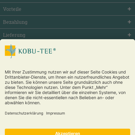
Vorteile
Bezahlung
Lieferung
facebook
twitter
youtube
Vertrag widerrufen
* Alle Preise inkl. gesetzl. Mehrwertsteuer zzgl.
Versandkosten