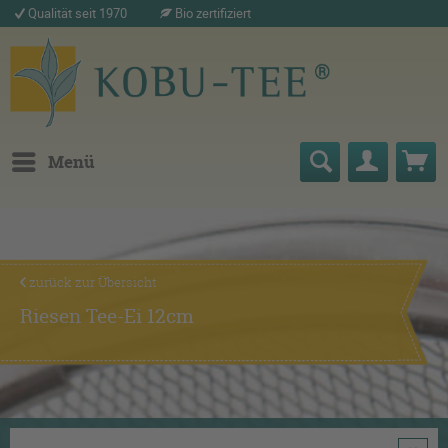
Qualität seit 1970
Bio zertifiziert
Menü
zurück zur Übersicht
Riesen Tee-Ei 12cm