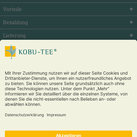
Vorteile
Bezahlung
Lieferung
facebook
twitter
youtube
Vertrag widerrufen
* Alle Preise inkl. gesetzl. Mehrwertsteuer zzgl.
Versandkosten