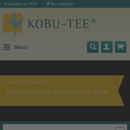
Qualität seit 1970
Bio zertifiziert
Menü
zurück zur Übersicht
Räucherstäbchen »Nippon Kodo« Aqua