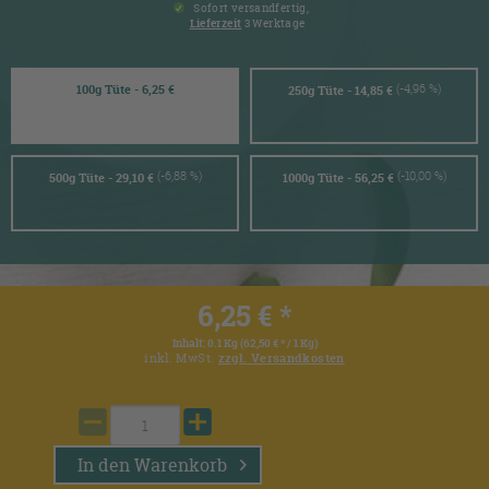
Sofort versandfertig,
Lieferzeit
3 Werktage
(-4,96 %)
100g Tüte - 6,25 €
250g Tüte - 14,85 €
(-6,88 %)
(-10,00 %)
500g Tüte - 29,10 €
1000g Tüte - 56,25 €
6,25 € *
Inhalt:
0.1 Kg (62,50 € * / 1 Kg)
inkl. MwSt.
zzgl. Versandkosten
In den
Warenkorb