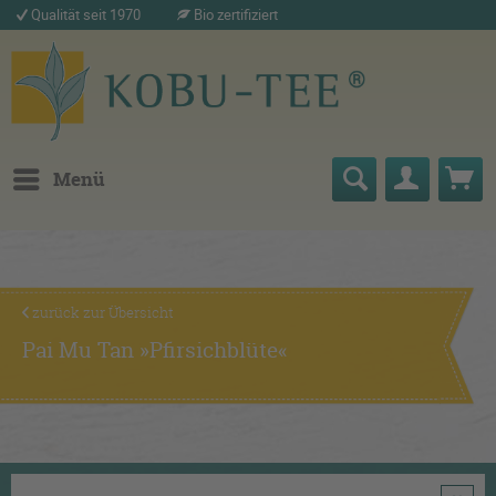
Qualität seit 1970
Bio zertifiziert
Menü
zurück zur Übersicht
Pai Mu Tan »Pfirsichblüte«