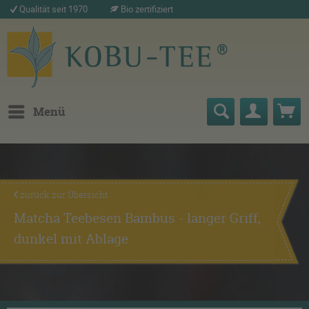
Qualität seit 1970
Bio zertifiziert
Menü
zurück zur Übersicht
Matcha Teebesen Bambus - langer Griff,
dunkel mit Ablage