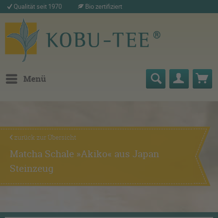
Qualität seit 1970
Bio zertifiziert
Menü
zurück zur Übersicht
Matcha Schale »Akiko« aus Japan
Steinzeug