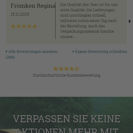
Frömken Regina
Die Qualität des Tees ist für uns
erste Qualität, die Lieferungen
15.11.2025
sind unschlagbar schnell,
teilweise schon einen Tag nach
der Bestellung. Auch das
Verpackungsmaterial brachte
unsere...
Alle Bewertungen ansehen
Eigene Bewertung schreiben
(286)
Durchschnittliche Kundenbewertung
VERPASSEN SIE KEINE
AKTIONEN MEHR MIT