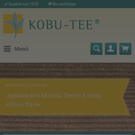
Qualität seit 1970
Bio zertifiziert
Menü
zurück zur Übersicht
Japanisches Matcha Teeset 4 teilig
»Shiro Kuro«