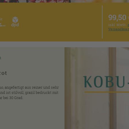
99,50 
inkl. MwSt.
Versandkos
R
rot
o, angefertigt aus reiner und sehr
 ist stilvoll, grazil bedruckt mit
r bei 30 Grad.