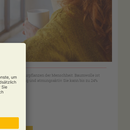
ältesten Kulturpflanzen der Menschheit. Baumwolle ist
onders saugfähig und atmungsaktiv. Sie kann bis zu 24%