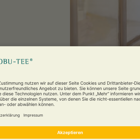
sypium). Die Baumwollpflanze ist ein Malvengewächs und gehört zu den 
en aber auch sehr reißfest und strapazierfähig. Reine Baumwolle ist bes
dabei feucht anzufühlen.