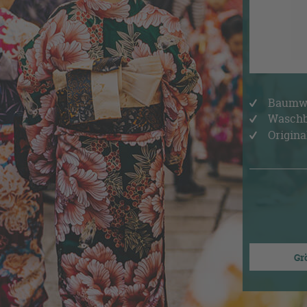
Baumwo
Waschb
Origina
Grö