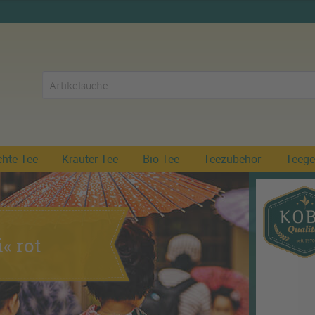
chte Tee
Kräuter Tee
Bio Tee
Teezubehör
Teege
« rot