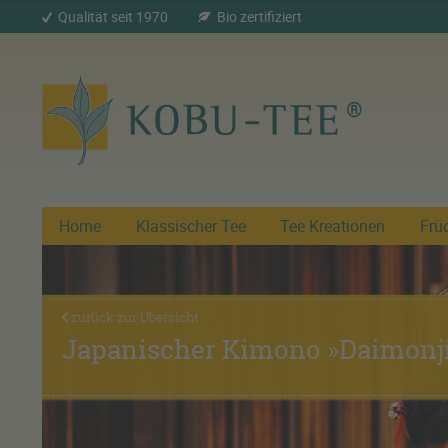
Qualität seit 1970
Bio zertifiziert
Home
Klassischer Tee
Tee Kreationen
Frü
zurück zur Übersicht
Japanischer Kimono »Daimonji