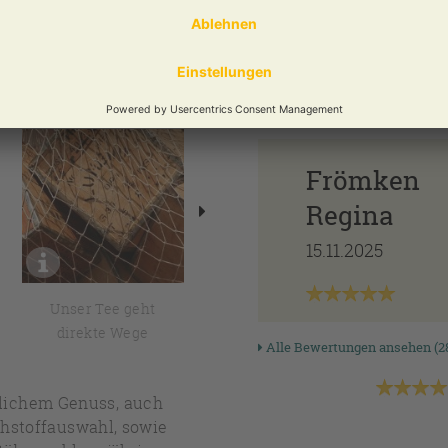
PRECHEN
KUND
Frömken
Regina
15.11.2025
Unser Tee geht
Erfahrung von der
direkte Wege
Sie profitieren
Alle Bewertungen ansehen (2
hlichem Genuss, auch
ohstoffauswahl, sowie