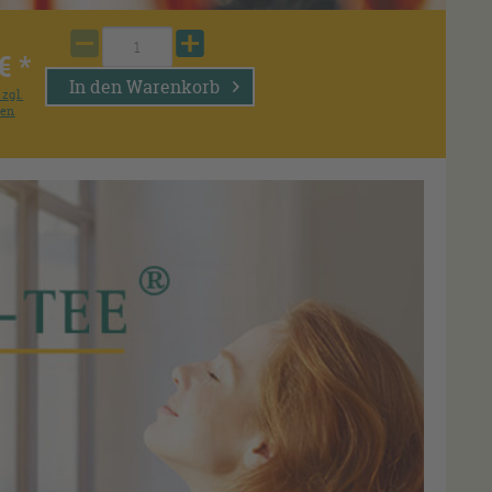
€ *
In den
Warenkorb
zzgl.
ten