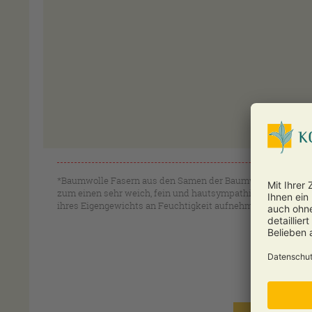
*Baumwolle Fasern aus den Samen der Baumwollpflanze (Gos
zum einen sehr weich, fein und hautsympathisch, zum ander
ihres Eigengewichts an Feuchtigkeit aufnehmen, ohne sich 