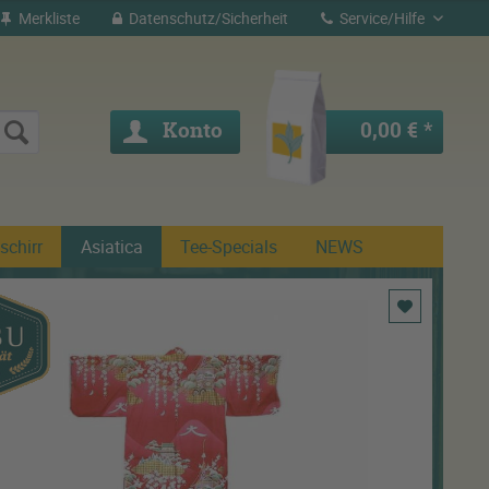
Merkliste
Datenschutz/Sicherheit
Service/Hilfe
Konto
0,00 € *
schirr
Asiatica
Tee-Specials
NEWS