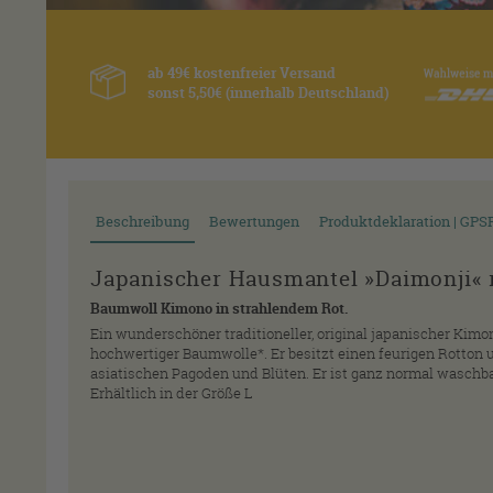
ab 49€ kostenfreier Versand
sonst 5,50€ (innerhalb Deutschland)
Beschreibung
Bewertungen
Produktdeklaration | GPS
Japanischer Hausmantel »Daimonji« 
Baumwoll Kimono in strahlendem Rot.
Ein wunderschöner traditioneller, original japanischer Kimon
hochwertiger Baumwolle*. Er besitzt einen feurigen Rotton und
asiatischen Pagoden und Blüten. Er ist ganz normal waschba
Erhältlich in der Größe L