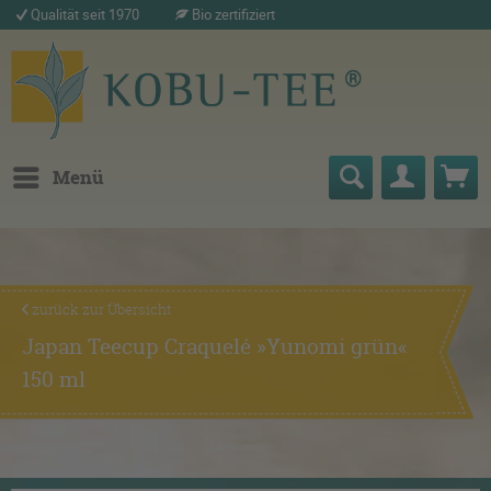
Qualität seit 1970
Bio zertifiziert
Menü
zurück zur Übersicht
Japan Teecup Craquelé »Yunomi grün«
150 ml