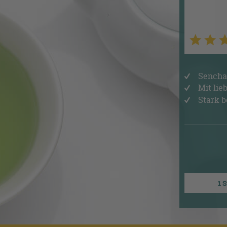
Sencha 
Mit li
Stark 
1 