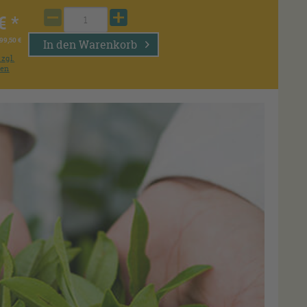
€ *
99,50 €
In den
Warenkorb
zzgl.
ten