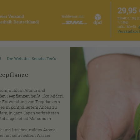
29,95 
reier Versand
Inhalt:
0.1 Kg (2
nnerhalb Deutschland)
* / 1 Kg)
inkl. MwSt.
Versandkos
R
Die Welt des Sencha Tee’s
Teepflanze
schem, mildem Aroma und
llen Teepflanzen heißt Oku Midori,
me Entwicklung von Teepflanzern
es in kontrolliertem Anbau zu
dem, in ganz Japan verbreiteten
 Anbaugebiet ist Matsuno in
se und frisches, mildes Aroma.
ei mit sehr heißem Wasser