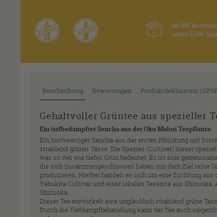
ab 49€ kostenf
sonst 5,50€ (i
Beschreibung
Bewertungen
Produktdeklaration | GPS
Gehaltvoller Grüntee aus spezieller 
Ein tiefbedampfter Sencha aus der Oku Midori Teepflanze
Ein hochwertiger Sencha aus der ersten Pflückung mit fri
strahlend grüner Tasse. Die Spezies (Cultivar) dieser spezie
was so viel wie tiefes Grün bedeutet. Es ist eine gemeinsa
die sich zusammengeschlossen haben, mit dem Ziel reine Te
produzieren. Hierbei handelt es sich um eine Züchtung aus 
Yabukita Cultivar und einer lokalen Teesorte aus Shizuoka.
Shizuoka.
Dieser Tee entwickelt eine unglaublich strahlend grüne Tas
Durch die Tiefdampfbehandlung kann der Tee auch sorgenfr