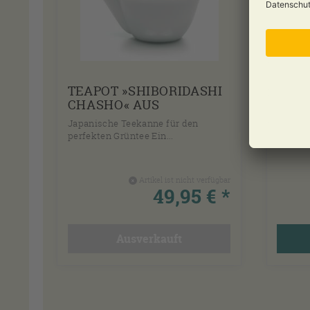
TEAPOT »SHIBORIDASHI
»PEA
CHASHO« AUS
WAS
PORZELLAN
STA
Japanische Teekanne für den
Gutes 
perfekten Grüntee Ein...
Sekunde
Artikel ist nicht verfügbar
49,95 € *
Ausverkauft