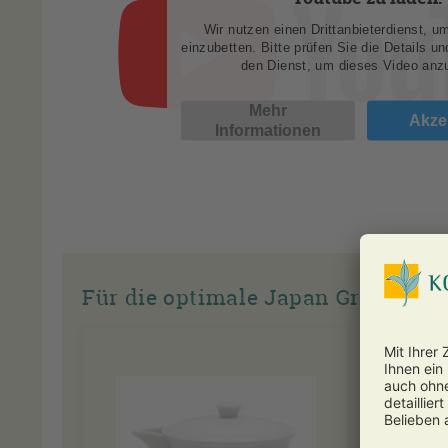
Wir nutzen einen Drittanbieterdienst, u
einzubetten. Bitte prüfen Sie die Details u
den Dienst, um dieses Video anz
Mehr
Akze
Informationen
Für die optimale Japan Grüntee-Z