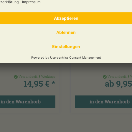
RL-CO«
KLEINER PORZELLA
SERFILTERSYTEM
TEECUP »CHASHO«
NDARD
Teewasser in wenigen
Edle kleine Japan Porzellan
n. Dieser...
Teeschale. Die...
Versandzeit:
3 Werktage
Versandzeit:
3 
14,95 € *
ab 9,95
in den Warenkorb
in den Warenkorb