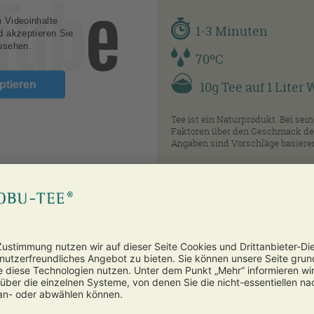
m Videoinhalte
1-3 Minuten
nd akzeptieren Sie
usehen.
70ºC
ptieren
10g Tee auf 1 Liter
Tee ist ein Naturprodukt. Bei sei
Faktoren über den Geschmack der
Angaben sind Vorschläge basieren
ubereitung