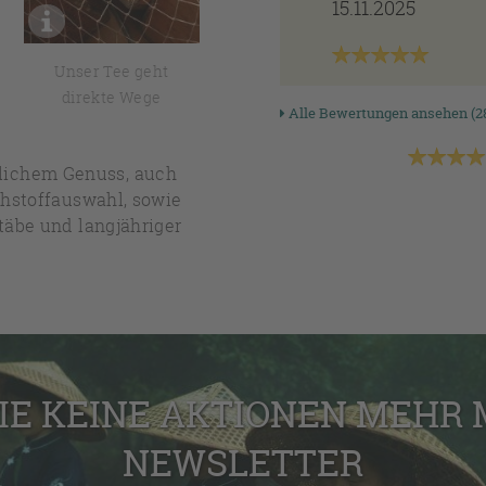
15.11.2025
Unser Tee geht
Erfahrung von der
direkte Wege
Sie profitieren
Alle Bewertungen ansehen (2
hlichem Genuss, auch
ohstoffauswahl, sowie
täbe und langjähriger
IE KEINE AKTIONEN MEHR
NEWSLETTER