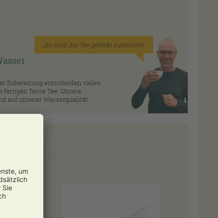
„So wird der Tee perfekt zubereitet"
 Wasser
ner Zubereitung entscheiden vielen
 fertigen Tasse Tee. Unsere
d auf unserer Wasserqualität.