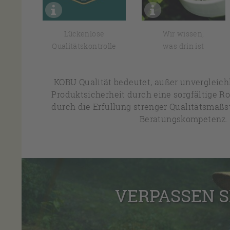
it
Lückenlose
Wir wissen,
Qualitätskontrolle
was drin ist
KOBU Qualität bedeutet, außer unvergleic
Produktsicherheit durch eine sorgfältige R
durch die Erfüllung strenger Qualitätsmaßs
Beratungskompetenz.
VERPASSEN S