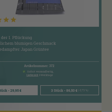
der 1. Pflückung
eblichem blumigen Geschmack
bedampfter Japan Grüntee
Artikelnummer: 372
Sofort versandfertig,
Lieferzeit
3 Werktage
Stück - 29,95 €
3 Stück - 86,50 €
(-3,73 %)