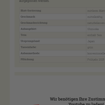
aufgegossen werden.
Blatt-Sortierung:
mittleres Blatt
Geschmack:
mittelkräftig
Geschmacksrichtung:
naturbelassen
Anbaugebiet:
Shizuoka
Tein:
enthält Tein
Ursprungsland:
Japan
Tassenfarbe:
grün
Anbaumethode:
konventionell
Pflückung:
Frühjahr 2025
Wir benötigen Ihre Zustim
Youtube zu laden!