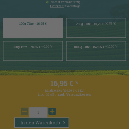
Sofort versandfertig,
Lieferzeit
3 Werktage
(-5,01 %)
100g Tüte - 16,95 €
250g Tüte - 40,25 €
(-6,96 %)
(-10,00 %)
500g Tüte - 78,85 €
1000g Tüte - 152,55 €
16,95 € *
Inhalt:
0.1 Kg (169,50 € * / 1 Kg)
inkl. MwSt.
zzgl. Versandkosten
In den
Warenkorb