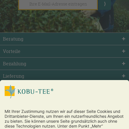
Beratung
Vorteile
Bezahlung
Lieferung
facebook
twitter
youtube