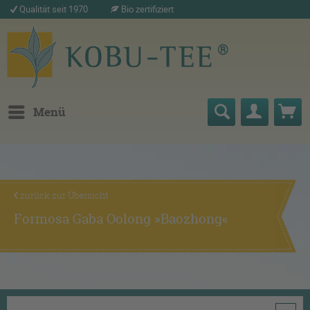
Qualität seit 1970
Bio zertifiziert
Menü
zurück zur Übersicht
Formosa Gaba Oolong »Baozhong«