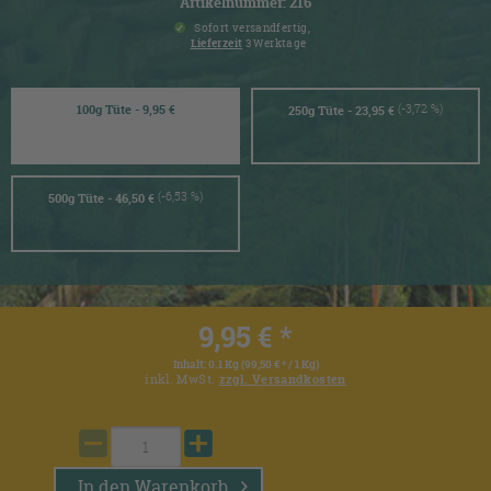
Artikelnummer: 216
Sofort versandfertig,
Lieferzeit
3 Werktage
(-3,72 %)
100g Tüte - 9,95 €
250g Tüte - 23,95 €
(-6,53 %)
500g Tüte - 46,50 €
9,95 € *
Inhalt:
0.1 Kg (99,50 € * / 1 Kg)
inkl. MwSt.
zzgl. Versandkosten
In den
Warenkorb