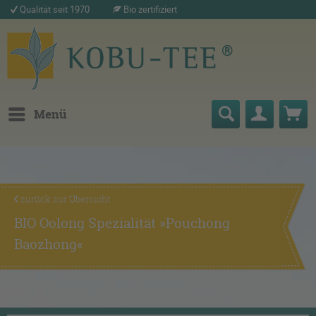
Qualität seit 1970
Bio zertifiziert
Menü
zurück zur Übersicht
BIO Oolong Spezialität »Pouchong
Baozhong«