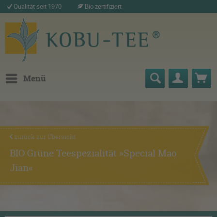
Qualität seit 1970
Bio zertifiziert
Menü
zurück zur Übersicht
BIO Grüne Teespezialität »Special Mao
Jian«