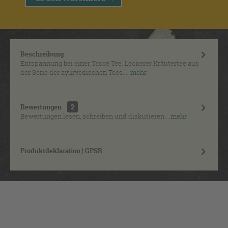
Beschreibung
Entspannung bei einer Tasse Tee. Leckerer Kräutertee aus
der Serie der ayurvedischen Tees....
mehr
Bewertungen
2
Bewertungen lesen, schreiben und diskutieren...
mehr
Produktdeklaration | GPSR