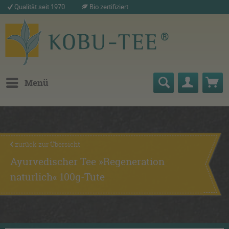
Qualität seit 1970
Bio zertifiziert
Menü
zurück zur Übersicht
Ayurvedischer Tee »Regeneration
natürlich« 100g-Tüte