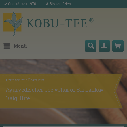
Qualität seit 1970
Bio zertifiziert
Menü
zurück zur Übersicht
Ayurvedischer Tee »Chai of Sri Lanka«,
100g Tüte