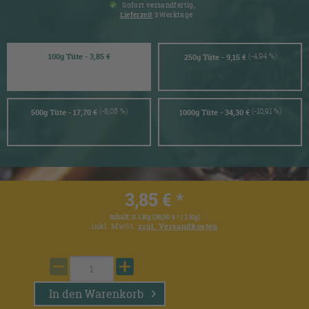
Sofort versandfertig,
Lieferzeit
3 Werktage
(-4,94 %)
100g Tüte - 3,85 €
250g Tüte - 9,15 €
(-8,05 %)
(-10,91 %)
500g Tüte - 17,70 €
1000g Tüte - 34,30 €
3,85 € *
Inhalt:
0.1 Kg (38,50 € * / 1 Kg)
inkl. MwSt.
zzgl. Versandkosten
In den
Warenkorb