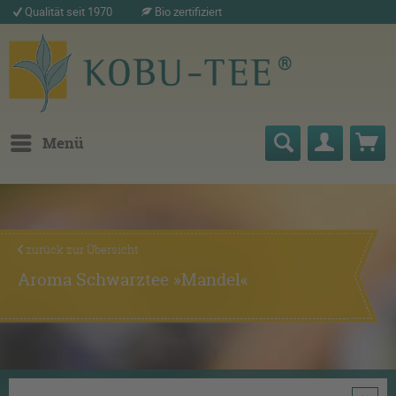
Qualität seit 1970
Bio zertifiziert
Menü
zurück zur Übersicht
Aroma Schwarztee »Mandel«