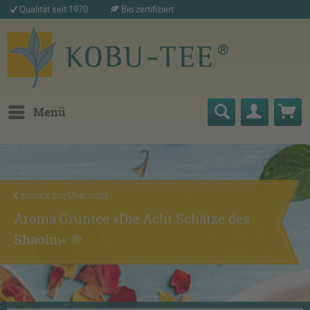
Qualität seit 1970
Bio zertifiziert
Menü
zurück zur Übersicht
Aroma Grüntee »Die Acht Schätze des
Shaolin« ®