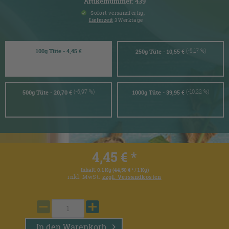
Artikelnummer: 439
Sofort versandfertig,
Lieferzeit
3 Werktage
(-5,17 %)
100g Tüte - 4,45 €
250g Tüte - 10,55 €
(-6,97 %)
(-10,22 %)
500g Tüte - 20,70 €
1000g Tüte - 39,95 €
4,45 € *
Inhalt:
0.1 Kg (44,50 € * / 1 Kg)
inkl. MwSt.
zzgl. Versandkosten
In den
Warenkorb