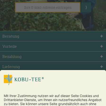
Beratung
Vorteile
Bezahlung
Lieferung
facebook
twitter
youtube