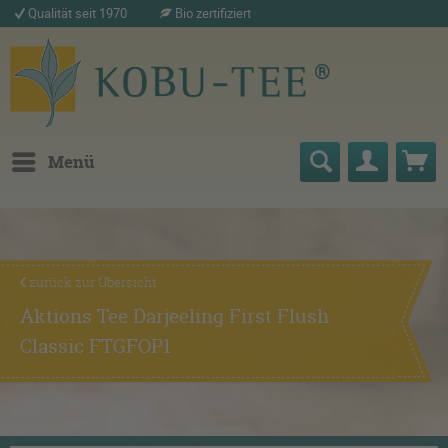
Qualität seit 1970
Bio zertifiziert
Menü
zurück zur Übersicht
Aktions Tee Darjeeling First Flush
Classic FTGFOP1