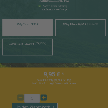
Artikelnummer: 702
Sofort versandfertig,
Lieferzeit
3 Werktage
(-14,82 %)
250g Tüte - 9,95 €
500g Tüte - 16,95 €
(-24,75 %)
1000g Tüte - 29,95 €
9,95 € *
Inhalt:
0.25 Kg (39,80 € * / 1 Kg)
inkl. MwSt.
zzgl. Versandkosten
In den
Warenkorb